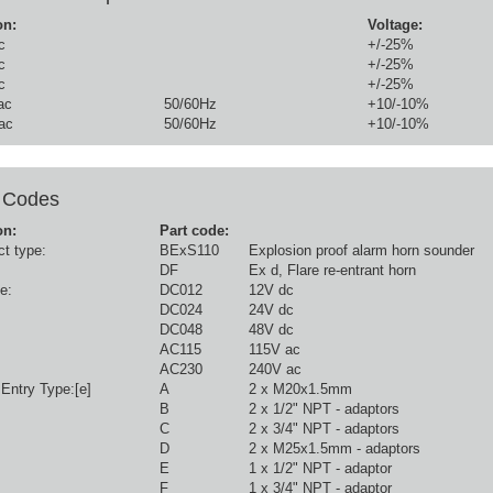
on:
Voltage:
c
+/-25%
c
+/-25%
c
+/-25%
ac
50/60Hz
+10/-10%
ac
50/60Hz
+10/-10%
 Codes
on:
Part code:
t type:
BExS110
Explosion proof alarm horn sounder
DF
Ex d, Flare re-entrant horn
e:
DC012
12V dc
DC024
24V dc
DC048
48V dc
AC115
115V ac
AC230
240V ac
Entry Type:[e]
A
2 x M20x1.5mm
B
2 x 1/2" NPT - adaptors
C
2 x 3/4" NPT - adaptors
D
2 x M25x1.5mm - adaptors
E
1 x 1/2" NPT - adaptor
F
1 x 3/4" NPT - adaptor