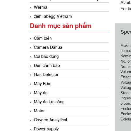
Avail
Werma
For f
ziehl-abegg Vietnam
Danh mục sản phẩm
Spec
Cảm biến
Maxi
Camera Dahua
output
Còi báo động
Nomin
No. of
Đèn cảnh báo
No. of
Volume
Gas Detector
Effect
Volta
Máy Bơm
Volta
Máy đo
Stage 
Ingre
Máy đo lực căng
protec
Enclo
Motor
Enclos
Oxygen Analytical
Colour
Power supply