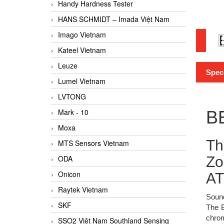
Handy Hardness Tester
HANS SCHMIDT – Imada Việt Nam
Imago Vietnam
Kateel Vietnam
Leuze
Spec
Lumel Vietnam
LVTONG
Mark - 10
BE
Moxa
Th
MTS Sensors Vietnam
ODA
Zo
Onicon
AT
Raytek Vietnam
Sound
SKF
The B
chrom
SSO2 Việt Nam Southland Sensing