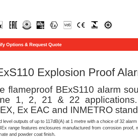
ify Options & Request Quote
xS110 Explosion Proof Ala
e flameproof BExS110 alarm soun
ne 1, 2, 21 & 22 applications
EX, Ex EAC and INMETRO stand
 level outputs of up to 117dB(A) at 1 metre with a choice of 32 alar
Ex range features enclosures manufactured from corrosion proof, 
ate and powder coat finish.