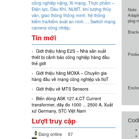
công nghiệp nặng, Xi mạng, Thực phẩm –
Điện lực, Dầu Khí, NLMT, khí tượng thủy
Note:
văn, giao thông thông minh, hệ thống
Adapt
kiểm tra/kiểm soát an ninh…,
Switch mạng
plug m
camera công nhiệp,
Bracke
Tin mới
Giới thiệu hãng E2S – Nhà sản xuất
Produc
thiết bị cảnh báo công nghiệp hàng đầu
thế giới
Giới thiệu hãng MOXA – Chuyên gia
hàng đầu về mạng công nghiệp và IIoT
Giới thiệu về MTS Sensors
Enclos
Biến dòng ASK 127.4,CT Current
transformer, dãy đo 1000 ... 2500 A, Xuất
xứ Germany, STC Việt Nam
Lượt truy cập
Cod
Đang online
57