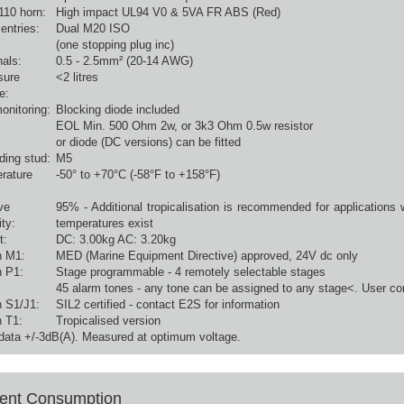
10 horn:
High impact UL94 V0 & 5VA FR ABS (Red)
entries:
Dual M20 ISO
(one stopping plug inc)
als:
0.5 - 2.5mm² (20-14 AWG)
sure
<2 litres
e:
onitoring:
Blocking diode included
EOL Min. 500 Ohm 2w, or 3k3 Ohm 0.5w resistor
or diode (DC versions) can be fitted
ding stud:
M5
rature
-50° to +70°C (-58°F to +158°F)
ve
95% - Additional tropicalisation is recommended for applications 
ty:
temperatures exist
t:
DC: 3.00kg AC: 3.20kg
n M1:
MED (Marine Equipment Directive) approved, 24V dc only
n P1:
Stage programmable - 4 remotely selectable stages
45 alarm tones - any tone can be assigned to any stage<. User co
n S1/J1:
SIL2 certified - contact E2S for information
n T1:
Tropicalised version
data +/-3dB(A). Measured at optimum voltage.
ent Consumption