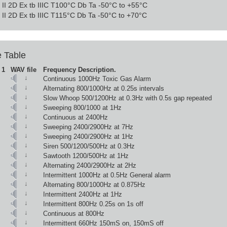
II 2D Ex tb IIIC T100°C Db Ta -50°C to +55°C
II 2D Ex tb IIIC T115°C Db Ta -50°C to +70°C
 Table
 1
WAV file
Frequency Description.
↓
Continuous 1000Hz Toxic Gas Alarm
↓
Alternating 800/1000Hz at 0.25s intervals
↓
Slow Whoop 500/1200Hz at 0.3Hz with 0.5s gap repeated
↓
Sweeping 800/1000 at 1Hz
↓
Continuous at 2400Hz
↓
Sweeping 2400/2900Hz at 7Hz
↓
Sweeping 2400/2900Hz at 1Hz
↓
Siren 500/1200/500Hz at 0.3Hz
↓
Sawtooth 1200/500Hz at 1Hz
↓
Alternating 2400/2900Hz at 2Hz
↓
Intermittent 1000Hz at 0.5Hz General alarm
↓
Alternating 800/1000Hz at 0.875Hz
↓
Intermittent 2400Hz at 1Hz
↓
Intermittent 800Hz 0.25s on 1s off
↓
Continuous at 800Hz
↓
Intermittent 660Hz 150mS on, 150mS off