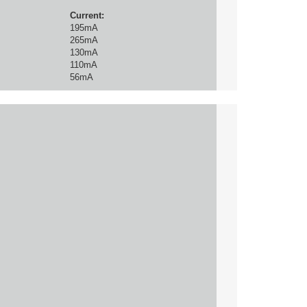
Current:
195mA
265mA
130mA
110mA
56mA