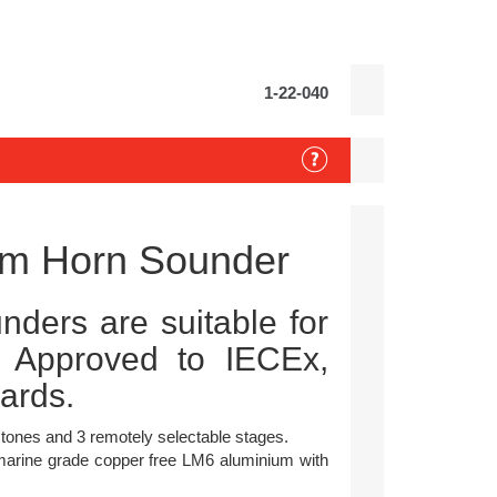
1-22-040
rm Horn Sounder
ders are suitable for
. Approved to IECEx,
ards.
m tones and 3 remotely selectable stages.
marine grade copper free LM6 aluminium with