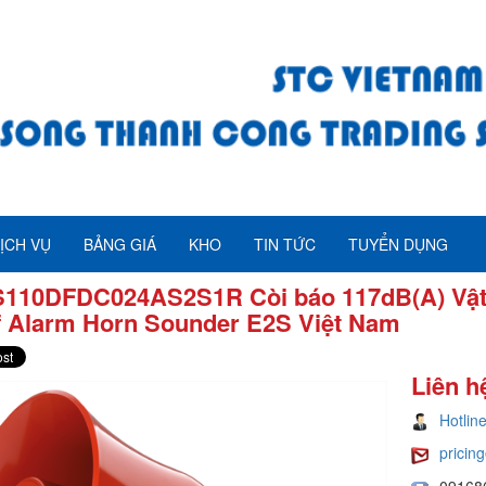
ỊCH VỤ
BẢNG GIÁ
KHO
TIN TỨC
TUYỂN DỤNG
110DFDC024AS2S1R Còi báo 117dB(A) Vật 
f Alarm Horn Sounder E2S Việt Nam
Liên h
Hotlin
pricin
09168