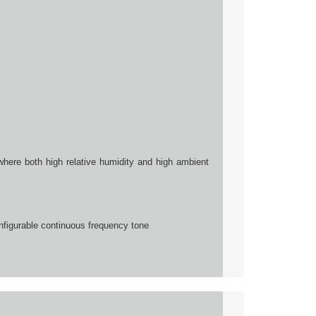
where both high relative humidity and high ambient
nfigurable continuous frequency tone