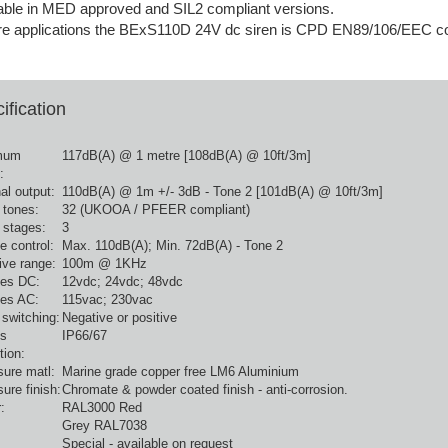
able in MED approved and SIL2 compliant versions.
ire applications the BExS110D 24V dc siren is CPD EN89/106/EEC co
ification
mum
117dB(A) @ 1 metre [108dB(A) @ 10ft/3m]
:
al output:
110dB(A) @ 1m +/- 3dB - Tone 2 [101dB(A) @ 10ft/3m]
 tones:
32 (UKOOA / PFEER compliant)
 stages:
3
 control:
Max. 110dB(A); Min. 72dB(A) - Tone 2
ive range:
100m @ 1KHz
ges DC:
12vdc; 24vdc; 48vdc
ges AC:
115vac; 230vac
switching:
Negative or positive
ss
IP66/67
tion:
sure matl:
Marine grade copper free LM6 Aluminium
ure finish:
Chromate & powder coated finish - anti-corrosion.
:
RAL3000 Red
Grey RAL7038
Special - available on request