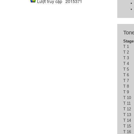
Lượt truy cập
2015371
Tone
Stage
T 1
T 2
T 3
T 4
T 5
T 6
T 7
T 8
T 9
T 10
T 11
T 12
T 13
T 14
T 15
T 16