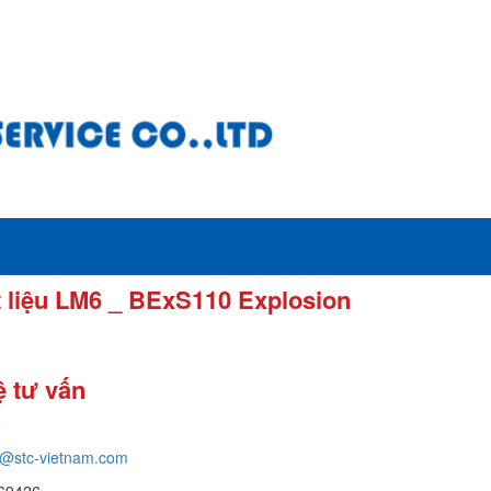
liệu LM6 _ BExS110 Explosion
ệ tư vấn
e
g@stc-vietnam.com
69426