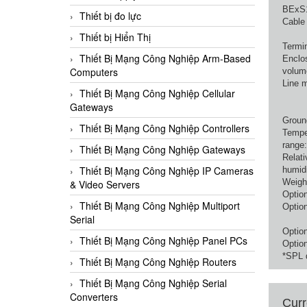
BExS1
Thiết bị đo lực
Cable 
Thiết bị Hiển Thị
Termin
Thiết Bị Mạng Công Nghiệp Arm-Based
Enclo
Computers
volum
Line m
Thiết Bị Mạng Công Nghiệp Cellular
Gateways
Groun
Thiết Bị Mạng Công Nghiệp Controllers
Tempe
range:
Thiết Bị Mạng Công Nghiệp Gateways
Relati
Thiết Bị Mạng Công Nghiệp IP Cameras
humidi
Weigh
& Video Servers
Optio
Thiết Bị Mạng Công Nghiệp Multiport
Optio
Serial
Optio
Thiết Bị Mạng Công Nghiệp Panel PCs
Optio
*SPL 
Thiết Bị Mạng Công Nghiệp Routers
Thiết Bị Mạng Công Nghiệp Serial
Converters
Curr