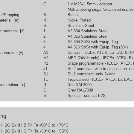
G
1 x M25x1.5mm - adaptor
M20 stopping plugs for unused entries
or/Stopping
B
Brass
aterial: [m]
N
Nickel Plated
S
Stainless Steel
t material: [s]
1
A2 304 Stainless Steel
2
A4 316 Stainless Steel
3
A2 304 St/St with Equip. Tag
4
A4 316 St/St with Equip. Tag (304)
t version: [v]
A1
Default - IECEx, ATEX, Ex EAC & 
M1
MED (24Vdc only) - IECEx, ATEX, 
P1
Stage programmable - IECEx, ATEX
J1
SIL2 compliant with tropicalisation: o
S1
SIL2 compliant: only 24Vdc
T1
Tropicalised - IECEx, ATEX, Ex EA
ure colour: [x]
R
Red RAL3000
G
Grey RAL7038
S
Special - contact E2S
ing
II 2G Ex d IIB T4 Ta -50°C to +70°C
II 2G Ex d IIC T4 Ta -50°C to +55°C