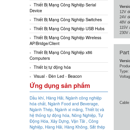
Thiết Bị Mạng Công Nghiệp Serial
Versi
Device
12V d
24V d
Thiết Bị Mạng Công Nghiệp Switches
48V d
115V 
Thiết Bị Mạng Công Nghiệp USB Hubs
230V 
Thiết Bị Mạng Công Nghiệp Wireless
AP/Bridge/Client
Thiết Bị Mạng Công Nghiệp x86
Part
Computers
Versi
Produc
Thiết bị tự động hóa
Type:
Visual - Đèn Led - Beacon
Voltag
Ứng dụng sản phẩm
Dầu khí, Hàng Hải, Ngành công nghiệp
Cable 
hóa chất, Ngành Food and Beverage,
Ngành Thép, Ngành xi măng, Thiết bị và
hệ thống tự động hóa,
Nông Nghiệp, Tự
Động Hóa, Xây Dựng, Vận Tải , Công
Nghiệp, Hàng Hải, Hàng Không,
Sắt thép