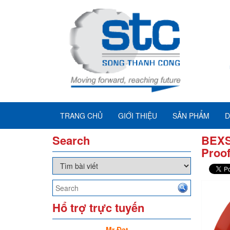
TRANG CHỦ
GIỚI THIỆU
SẢN PHẨM
D
Search
BEXS
Proo
Hổ trợ trực tuyến
Mr Đạt