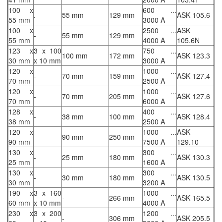
100 x
600 ...
.
55 mm
129 mm
ASK 105.6
55 mm
3000 A
100 x
2500 ...
ASK
-
55 mm
129 mm
55 mm
4000 A
105.6N
123 x
3 x 100
750 ...
100 mm
172 mm
ASK 123.3
30 mm
x 10 mm
3000 A
120 x
1000 ...
-
70 mm
159 mm
ASK 127.4
70 mm
2500 A
120 x
1000 ...
-
70 mm
205 mm
ASK 127.6
70 mm
6000 A
128 x
400 ...
-
38 mm
100 mm
ASK 128.4
38 mm
2500 A
120 x
1000 ...
ASK
-
90 mm
250 mm
90 mm
7500 A
129.10
130 x
300 ...
-
25 mm
180 mm
ASK 130.3
25 mm
1600 A
130 x
300 ...
-
30 mm
180 mm
ASK 130.5
30 mm
3200 A
190 x
3 x 160
1000 ...
-
266 mm
ASK 165.5
60 mm
x 10 mm
4000 A
230 x
3 x 200
1200 ...
-
306 mm
ASK 205.5