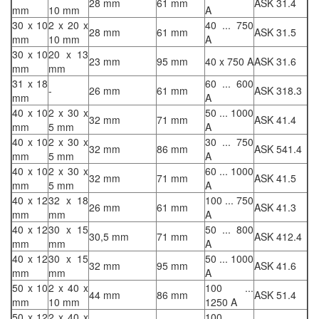
28 mm
61 mm
ASK 31.4
mm
10 mm
A
30 x 10
2 x 20 x
40 ... 750
28 mm
61 mm
ASK 31.5
mm
10 mm
A
30 x 10
20 x 13
23 mm
95 mm
40 x 750 A
ASK 31.6
mm
mm
31 x 18
60 ... 600
-
26 mm
61 mm
ASK 318.3
mm
A
40 x 10
2 x 30 x
50 ... 1000
32 mm
71 mm
ASK 41.4
mm
5 mm
A
40 x 10
2 x 30 x
30 ... 750
32 mm
86 mm
ASK 541.4
mm
5 mm
A
40 x 10
2 x 30 x
60 ... 1000
32 mm
71 mm
ASK 41.5
mm
5 mm
A
40 x 12
32 x 18
100 ... 750
26 mm
61 mm
ASK 41.3
mm
mm
A
40 x 12
30 x 15
50 ... 800
30,5 mm
71 mm
ASK 412.4
mm
mm
A
40 x 12
30 x 15
50 ... 1000
32 mm
95 mm
ASK 41.6
mm
mm
A
50 x 10
2 x 40 x
100 ...
44 mm
86 mm
ASK 51.4
mm
10 mm
1250 A
50 x 12
2 x 40 x
100 ...