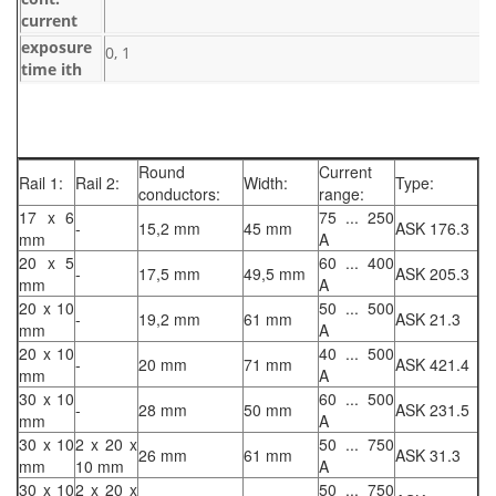
current
exposure
0, 1
time ith
Round
Current
Rail 1:
Rail 2:
Width:
Type:
conductors:
range:
17 x 6
75 ... 250
-
15,2 mm
45 mm
ASK 176.3
mm
A
20 x 5
60 ... 400
-
17,5 mm
49,5 mm
ASK 205.3
mm
A
20 x 10
50 ... 500
-
19,2 mm
61 mm
ASK 21.3
mm
A
20 x 10
40 ... 500
-
20 mm
71 mm
ASK 421.4
mm
A
30 x 10
60 ... 500
-
28 mm
50 mm
ASK 231.5
mm
A
30 x 10
2 x 20 x
50 ... 750
26 mm
61 mm
ASK 31.3
mm
10 mm
A
30 x 10
2 x 20 x
50 ... 750