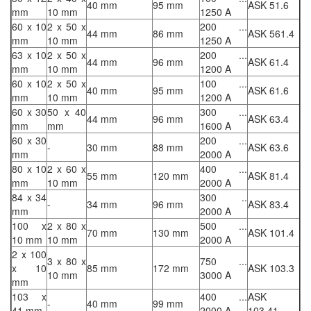
40 mm
95 mm
ASK 51.6
mm
10 mm
1250 A
60 x 10
2 x 50 x
200 ...
44 mm
86 mm
ASK 561.4
mm
10 mm
1250 A
63 x 10
2 x 50 x
200 ...
44 mm
96 mm
ASK 61.4
mm
10 mm
1200 A
60 x 10
2 x 50 x
100 ...
40 mm
95 mm
ASK 61.6
mm
10 mm
1200 A
60 x 30
50 x 40
300 ...
44 mm
96 mm
ASK 63.4
mm
mm
1600 A
60 x 30
200 ...
-
30 mm
88 mm
ASK 63.6
mm
2000 A
80 x 10
2 x 60 x
400 ...
55 mm
120 mm
ASK 81.4
mm
10 mm
2000 A
84 x 34
300 ..
-
34 mm
96 mm
ASK 83.4
mm
2000 A
100 x
2 x 80 x
500 ...
70 mm
130 mm
ASK 101.4
10 mm
10 mm
2000 A
2 x 100
3 x 80 x
750 ...
x 10
85 mm
172 mm
ASK 103.3
10 mm
3000 A
mm
103 x
400 ...
ASK
-
40 mm
99 mm
41 mm
2000 A
103.41