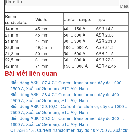
time ith
Measu
Round
Width:
Current range:
Type
conductors:
14 mm
45 mm
40 ... 150 A
ASR 14.3
21 mm
45 mm
50 ... 300 A
ASR 20.3
21 mm
44 mm
60 ... 300 A
ASR 201.3
22,8 mm
49,5 mm
100 ... 500 A
ASR 21.3
21,2 mm
50 mm
50 ... 600 A
ASR 21.5
22,5 mm
61 mm
60 ... 600 A
ASR 22.3
42 mm
71 mm
150 ... 800 A
ASR 42.45
Bài viết liên quan
Biến dòng ASK 127.4,CT Current transformer, dãy đo 1000 ...
2500 A, Xuất xứ Germany, STC Việt Nam
Biến dòng ASK 128.4,CT Current transformer, dãy đo 400 ...
2500 A, Xuất xứ Germany, STC Việt Nam
Biến dòng ASK 129.10,CT Current transformer, dãy đo 1000 ...
7500 A, Xuất xứ Germany, STC Việt Nam
Biến dòng ASK 130.3,CT Current transformer, dãy đo 300 ...
1600 A, Xuất xứ Germany, STC Việt Nam
CT ASK 31.6, Current transformer, dãy đo 40 x 750 A, Xuất xứ