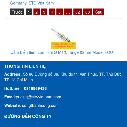
Germany, STC Việt Nam
Trước
1
2
3
4
5
…
82
83
Sau
Cảm biến tiệm cận mini Ø M12, range 02mm Model FCU1-
1202N-S4U2Y - inductive sensor, HTM Sensor Việt Nam
THÔNG TIN LIÊN HỆ
Address:
Số 66 Đường số 36, Khu đô thị Vạn Phúc, TP. Thủ Đức,
TP Hồ Chí Minh
HotLine
:
0916869426
Email
:
pricing@stc-vietnam.com
Website
:
songthanhcong.com
ĐƯỜNG ĐẾN CÔNG TY