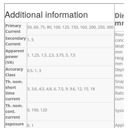
Additional information
Dim
mm
Primary
50, 60, 75, 80, 100, 125, 150, 160, 200, 250, 300
Current
Round
Secondary
1, 5
condu
Current
Width 
Apparent
mm
1, 1,25, 1,5, 2,5, 3,75, 5, 7,5
power
Height
(VA)
mm
Accuracy
Depth 
0,5, 1, 3
Class
mm
Snap-
Th. nom.
mount
short
3, 3,6, 4,5, 4,8, 6, 7,5, 9, 9,6, 12, 15, 18
time
Ratio 
current
curren
Th. nom.
0, 100, 120
Syste
cont.
current
exposure
Applic
0, 1