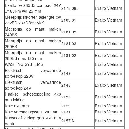
Exalto rw 285BS compact 24V
2178.085
Exalto Vietnam
..° 85Nm wd 25 mm
Meerprijs inkorten aslengte tbv
2109.01
Exalto Vietnam
232BD/233DB/235KK
Meerprijs op maat maken
2181.05
Exalto Vietnam
240BS
Meerprijs op maat maken
2181.03
Exalto Vietnam
250BS
Meerprijs op maat maken
2181.02
Exalto Vietnam
280BS max 125 mm
WASHING SYSTEMS
Exalto Vietnam
Elektrisch verwarmde
2149
Exalto Vietnam
sproeikop 220V
Elektrisch verwarmde
2148
Exalto Vietnam
sproeikop 24V
Haakse schotkoppeling 4x6
2153
Exalto Vietnam
mm leiding
Knie 6x6 mm
2129
Exalto Vietnam
Knie verbindingsstuk 6x6 mm
2131
Exalto Vietnam
Kunststof leiding grijs 4x6 mm
2157.N
Exalto Vietnam
p/mtr