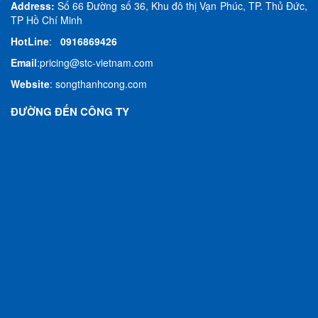
Address:
Số 66 Đường số 36, Khu đô thị Vạn Phúc, TP. Thủ Đức,
TP Hồ Chí Minh
HotLine
:
0916869426
Email
:
pricing@stc-vietnam.com
Website
:
songthanhcong.com
ĐƯỜNG ĐẾN CÔNG TY