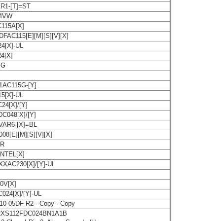
R1-[T]=ST
24VW
115A[X]
FAC115[E][M][S][V][X]
4[X]-UL
4[X]
-G
1AC115G-[Y]
5[X]-UL
4[X]/[Y]
C048[X]/[Y]
AR6-[X]=BL
08[E][M][S][V][X]
-R
NTEL[X]
XAC230[X]/[Y]-UL
0V[X]
024[X]/[Y]-UL
0-05DF-R2 - Copy - Copy
E2XS112FDC024BN1A1B