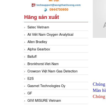
techsupport@songthanhcong.com
0944750950
Hãng sản xuất
Satec Vietnam
Aii Viêt Nam Oxygen Analytical
Allen Bradley
Alpha Gearbox
Balluff
Bronkhorst-Viet-Nam
Crowcon Việt Nam Gas Detection
E2S
Chúng 
Gasmet Technologies Oy
Màn hì
GF
Chúng 
GIVI MISURE Vietnam