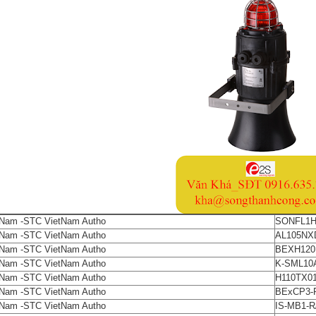
tNam -STC VietNam Autho
SONFL1HA
tNam -STC VietNam Autho
AL105NXD
tNam -STC VietNam Autho
BEXH120D
tNam -STC VietNam Autho
K-SML10
tNam -STC VietNam Autho
H110TX01
tNam -STC VietNam Autho
BExCP3
tNam -STC VietNam Autho
IS-MB1-R