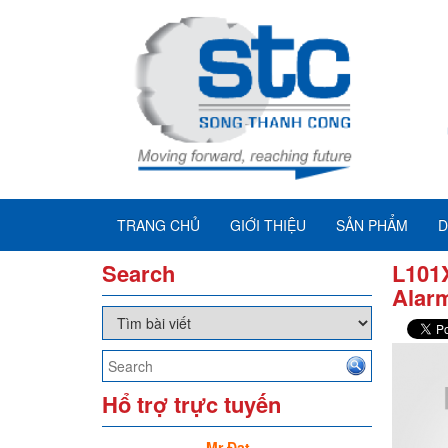
TRANG CHỦ
GIỚI THIỆU
SẢN PHẨM
D
Search
L101
Alar
Hổ trợ trực tuyến
Mr Đạt