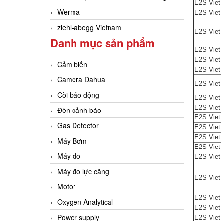
E2S Vie
Werma
E2S Vie
ziehl-abegg Vietnam
E2S Vie
Danh mục sản phẩm
E2S Vie
E2S Vie
Cảm biến
E2S Vie
Camera Dahua
E2S Vie
Còi báo động
E2S Vie
E2S Vie
Đèn cảnh báo
E2S Vie
Gas Detector
E2S Vie
E2S Vie
Máy Bơm
E2S Vie
Máy đo
E2S Vie
Máy đo lực căng
E2S Vie
Motor
E2S Vie
Oxygen Analytical
E2S Vie
Power supply
E2S Vie