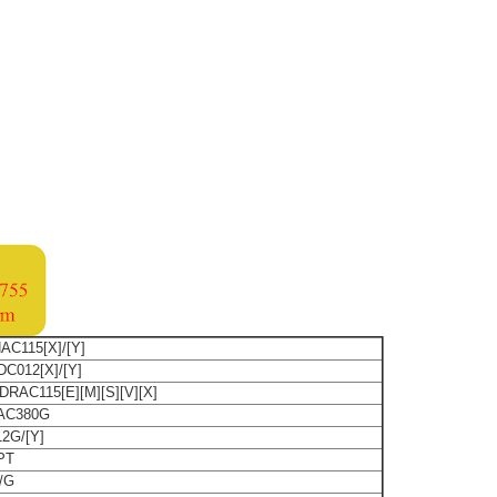
C115[X]/[Y]
C012[X]/[Y]
RAC115[E][M][S][V][X]
AC380G
2G/[Y]
-PT
/G