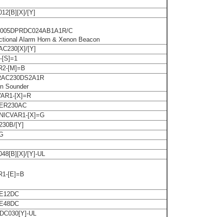
12[B][X]/[Y]
:
005DPRDC024AB1A1R/C
ctional Alarm Horn & Xenon Beacon
C230[X]/[Y]
[S]=1
2-[M]=B
AC230DS2A1R
rn Sounder
AR1-[X]=R
ER230AC
ICVAR1-[X]=G
30B/[Y]
BG
48[B][X]/[Y]-UL
1-[E]=B
E12DC
E48DC
DC030[Y]-UL