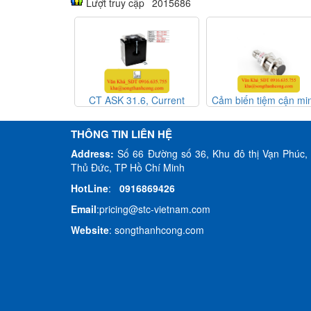
Lượt truy cập
2015686
1.6, Current
Cảm biến tiệm cận mini Ø
Cảm biến tiệm cận mi
r, dãy đo 40 x
M18, range 05mm Model
M12, range 02mm Mo
t xứ Germany,
FCU1-1805N-ARS4 -
FCU1-1202N-SCU4Y
THÔNG TIN LIÊN HỆ
Việt Nam
inductive sensor, HTM
inductive sensor, H
Address:
Số 66 Đường số 36, Khu đô thị Vạn Phúc, 
Sensor Việt Nam
Sensor Việt Nam
Thủ Đức, TP Hồ Chí Minh
HotLine
:
0916869426
Email
:
pricing@stc-vietnam.com
Website
:
songthanhcong.com