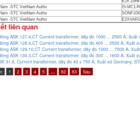
E2x Zone 
tNam -STC VietNam Autho
IS-MC1-R
tNam -STC VietNam Autho
SONF1DC
tNam -STC VietNam Autho
E2XVAR1
iết liên quan
dòng ASK 127.4,CT Current transformer, dãy đo 1000 ... 2500 A, Xuấ
dòng ASK 128.4,CT Current transformer, dãy đo 400 ... 2500 A, Xuất
dòng ASK 129.10,CT Current transformer, dãy đo 1000 ... 7500 A, Xu
dòng ASK 130.3,CT Current transformer, dãy đo 300 ... 1600 A, Xuất
K 31.6, Current transformer, dãy đo 40 x 750 A, Xuất xứ Germany, S
ớc
1
2
3
4
5
…
82
83
Sau