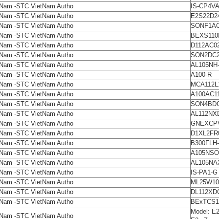
tNam -STC VietNam Autho
IS-CP4VA
tNam -STC VietNam Autho
E2S22D
tNam -STC VietNam Autho
SONF1AC
tNam -STC VietNam Autho
BEXS110D
tNam -STC VietNam Autho
D112AC02
tNam -STC VietNam Autho
SON2DC2
tNam -STC VietNam Autho
AL105NH
tNam -STC VietNam Autho
A100-R
tNam -STC VietNam Autho
MCA112L
tNam -STC VietNam Autho
A100AC11
tNam -STC VietNam Autho
SON4BDC2
tNam -STC VietNam Autho
AL112NXD
tNam -STC VietNam Autho
GNEXCPV
tNam -STC VietNam Autho
D1XL2FR0
tNam -STC VietNam Autho
B300FLH
tNam -STC VietNam Autho
A105NSO
tNam -STC VietNam Autho
AL105NAX
tNam -STC VietNam Autho
IS-PA1-G
tNam -STC VietNam Autho
ML25W10
tNam -STC VietNam Autho
DL112XDC
tNam -STC VietNam Autho
BExTCS11
Model: 
tNam -STC VietNam Autho