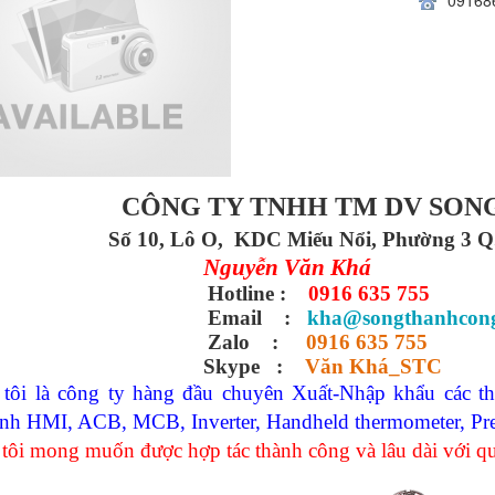
CÔNG TY TNHH TM DV SON
Số 10, Lô O, KDC Miếu Nổi, Phường 3
Nguyễn Văn Khá
Hotline :
0916 635 755
Email :
kha@songthanhcon
Zalo :
0916 635 755
Sky
pe
:
Văn Khá_STC
tôi là công ty hàng đầu chuyên Xuất-Nhập khẩu các thi
nh HMI, ACB, MCB, Inverter, Handheld thermometer, Pres
tôi mong muốn được hợp tác thành công và lâu dài với q