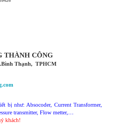
G
THÀNH CÔNG
 Q.Bình Thạnh, TPHCM
g.com
ết bị như: Absocoder, Current Transformer,
sure transmitter, Flow metter,…
uý khách!