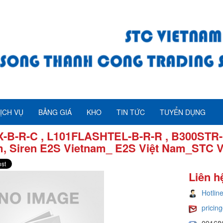
ỊCH VỤ
BẢNG GIÁ
KHO
TIN TỨC
TUYỂN DỤNG
X-B-R-C , L101FLASHTEL-B-R-R , B300STR-R
m, Siren E2S Vietnam_ E2S Việt Nam_STC 
Liên h
Hotlin
pricin
09168