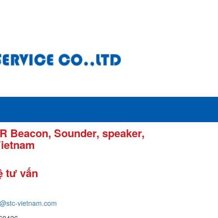
 Beacon, Sounder, speaker,
Vietnam
ệ tư vấn
e
g@stc-vietnam.com
69426