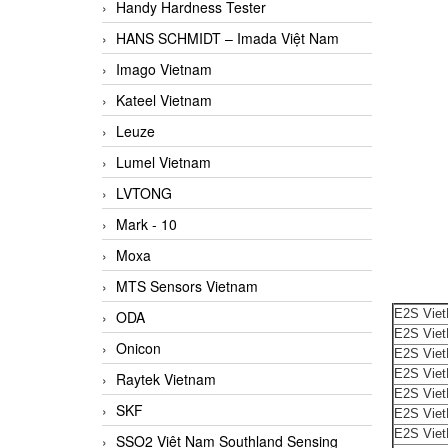
Handy Hardness Tester
HANS SCHMIDT – Imada Việt Nam
Imago Vietnam
Kateel Vietnam
Leuze
Lumel Vietnam
LVTONG
Mark - 10
Moxa
MTS Sensors Vietnam
E2S Vie
ODA
E2S Vie
Onicon
E2S Vie
E2S Vie
Raytek Vietnam
E2S Vie
SKF
E2S Vie
E2S Vie
SSO2 Việt Nam Southland Sensing