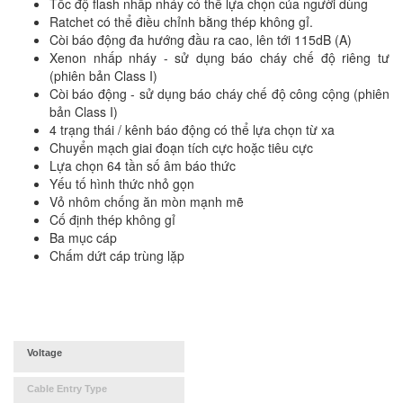
Tốc độ flash nhấp nháy có thể lựa chọn của người dùng
Ratchet có thể điều chỉnh bằng thép không gỉ.
Còi báo động đa hướng đầu ra cao, lên tới 115dB (A)
Xenon nhấp nháy - sử dụng báo cháy chế độ riêng tư
(phiên bản Class I)
Còi báo động - sử dụng báo cháy chế độ công cộng (phiên
bản Class I)
4 trạng thái / kênh báo động có thể lựa chọn từ xa
Chuyển mạch giai đoạn tích cực hoặc tiêu cực
Lựa chọn 64 tần số âm báo thức
Yếu tố hình thức nhỏ gọn
Vỏ nhôm chống ăn mòn mạnh mẽ
Cố định thép không gỉ
Ba mục cáp
Chấm dứt cáp trùng lặp
Request a quote for this product
Voltage
Cable Entry Type