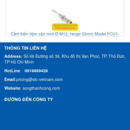
ận mini Ø M12, range 02mm Model FCU1-
Cảm biến tiệm cận mi
nductive sensor, HTM Sensor Việt Nam
1202C-A2U2 - induc
THÔNG TIN LIÊN HỆ
Address:
Số 66 Đường số 36, Khu đô thị Vạn Phúc, TP. Thủ Đức,
TP Hồ Chí Minh
HotLine
:
0916869426
Email
:
pricing@stc-vietnam.com
Website
:
songthanhcong.com
ĐƯỜNG ĐẾN CÔNG TY