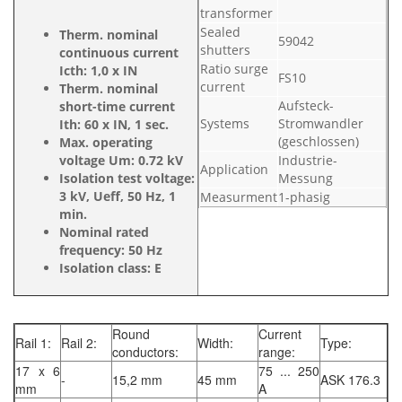
transformer
Sealed
Therm. nominal
59042
shutters
continuous current
Ratio surge
Icth: 1,0 x IN
FS10
current
Therm. nominal
Aufsteck-
short-time current
Systems
Stromwandler
Ith: 60 x IN, 1 sec.
(geschlossen)
Max. operating
voltage Um: 0.72 kV
Industrie-
Application
Isolation test voltage:
Messung
3 kV, Ueff, 50 Hz, 1
Measurment
1-phasig
min.
Nominal rated
frequency: 50 Hz
Isolation class: E
Round
Current
Rail 1:
Rail 2:
Width:
Type:
conductors:
range:
17 x 6
75 ... 250
-
15,2 mm
45 mm
ASK 176.3
mm
A