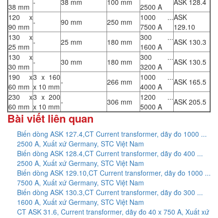
-
38 mm
100 mm
ASK 128.4
38 mm
2500 A
120 x
1000 ...
ASK
-
90 mm
250 mm
90 mm
7500 A
129.10
130 x
300 ...
-
25 mm
180 mm
ASK 130.3
25 mm
1600 A
130 x
300 ...
-
30 mm
180 mm
ASK 130.5
30 mm
3200 A
190 x
3 x 160
1000 ...
-
266 mm
ASK 165.5
60 mm
x 10 mm
4000 A
230 x
3 x 200
1200 ...
-
306 mm
ASK 205.5
60 mm
x 10 mm
5000 A
Bài viết liên quan
Biến dòng ASK 127.4,CT Current transformer, dãy đo 1000 ...
2500 A, Xuất xứ Germany, STC Việt Nam
Biến dòng ASK 128.4,CT Current transformer, dãy đo 400 ...
2500 A, Xuất xứ Germany, STC Việt Nam
Biến dòng ASK 129.10,CT Current transformer, dãy đo 1000 ...
7500 A, Xuất xứ Germany, STC Việt Nam
Biến dòng ASK 130.3,CT Current transformer, dãy đo 300 ...
1600 A, Xuất xứ Germany, STC Việt Nam
CT ASK 31.6, Current transformer, dãy đo 40 x 750 A, Xuất xứ