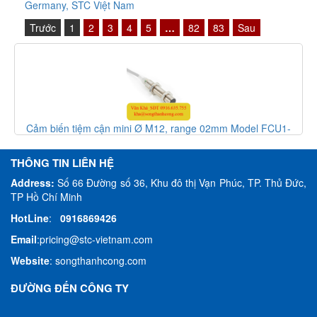
Germany, STC Việt Nam
Trước
1
2
3
4
5
…
82
83
Sau
12, range 02mm Model FCU1-
Cảm biến tiệm cận mini Ø M12, 
ensor, HTM Sensor Việt Nam
1202C-A2U2 - inductive sensor
THÔNG TIN LIÊN HỆ
Address:
Số 66 Đường số 36, Khu đô thị Vạn Phúc, TP. Thủ Đức,
TP Hồ Chí Minh
HotLine
:
0916869426
Email
:
pricing@stc-vietnam.com
Website
:
songthanhcong.com
ĐƯỜNG ĐẾN CÔNG TY