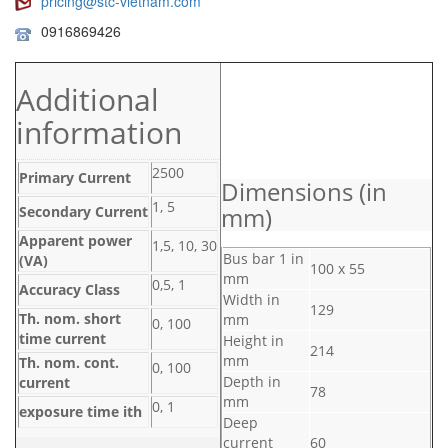
pricing@stc-vietnam.com
0916869426
Additional
information
2500
Primary Current
Dimensions (in
1, 5
mm)
Secondary Current
Apparent power
1,5, 10, 30
Bus bar 1 in
(VA)
100 x 55
mm
0,5, 1
Accuracy Class
Width in
129
Th. nom. short
mm
0, 100
time current
Height in
214
mm
Th. nom. cont.
0, 100
Depth in
current
78
mm
0, 1
exposure time ith
Deep
current
60