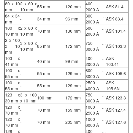
80 x 10
2 x 60 x
400 ...
55 mm
120 mm
ASK 81.4
mm
10 mm
2000 A
84 x 34
300 ..
-
34 mm
96 mm
ASK 83.4
mm
2000 A
100 x
2 x 80 x
500 ...
70 mm
130 mm
ASK 101.4
10 mm
10 mm
2000 A
2 x 100
3 x 80 x
750 ...
x 10
85 mm
172 mm
ASK 103.3
10 mm
3000 A
mm
103 x
400 ...
ASK
-
40 mm
99 mm
41 mm
2000 A
103.41
100 x
600 ...
.
55 mm
129 mm
ASK 105.6
55 mm
3000 A
100 x
2500 ...
ASK
-
55 mm
129 mm
55 mm
4000 A
105.6N
123 x
3 x 100
750 ...
100 mm
172 mm
ASK 123.3
30 mm
x 10 mm
3000 A
120 x
1000 ...
-
70 mm
159 mm
ASK 127.4
70 mm
2500 A
120 x
1000 ...
-
70 mm
205 mm
ASK 127.6
70 mm
6000 A
128 x
400 ...