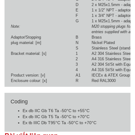
D
2 x M25x1.5mm - adapto
E
1 x 1/2" NPT - adaptor
F
1 x 3/4" NPT - adaptor
G
1 x M25x1.5mm - adapto
Note:
M20 stopping plugs for 
entries supplied with all 
Adaptor/Stopping
B
Brass
plug material: [m]
N
Nickel Plated
S
Stainless Steel (standar
Bracket material: [s]
1
A2 304 Stainless Steel
2
A4 316 Stainless Steel (d
3
A2 304 St/St with Equip.
4
A4 316 St/St with Equip.
Product version: [v]
A1
IECEx & ATEX Group II 
Enclosure colour: [x]
R
Red RAL3000
Coding
Ex db IIC Gb T6 Ta -50°C to +55°C
Ex db IIC Gb T5 Ta -50°C to +70°C
Ex tb IIIC Db T95°C Ta -50°C to +70°C