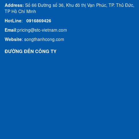
Address:
Số 66 Đường số 36, Khu đô thị Vạn Phúc, TP. Thủ Đức,
TP Hồ Chí Minh
HotLine
:
0916869426
Email
:
pricing@stc-vietnam.com
Website
:
songthanhcong.com
ĐƯỜNG ĐẾN CÔNG TY