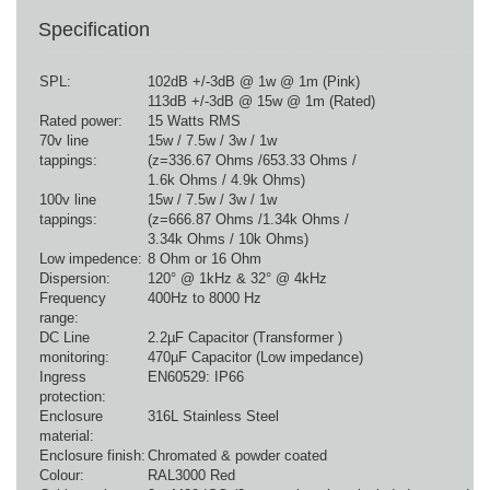
Specification
SPL:
102dB +/-3dB @ 1w @ 1m (Pink)
113dB +/-3dB @ 15w @ 1m (Rated)
Rated power:
15 Watts RMS
70v line
15w / 7.5w / 3w / 1w
tappings:
(z=336.67 Ohms /653.33 Ohms /
1.6k Ohms / 4.9k Ohms)
100v line
15w / 7.5w / 3w / 1w
tappings:
(z=666.87 Ohms /1.34k Ohms /
3.34k Ohms / 10k Ohms)
Low impedence:
8 Ohm or 16 Ohm
Dispersion:
120° @ 1kHz & 32° @ 4kHz
Frequency
400Hz to 8000 Hz
range:
DC Line
2.2µF Capacitor (Transformer )
monitoring:
470µF Capacitor (Low impedance)
Ingress
EN60529: IP66
protection:
Enclosure
316L Stainless Steel
material:
Enclosure finish:
Chromated & powder coated
Colour:
RAL3000 Red