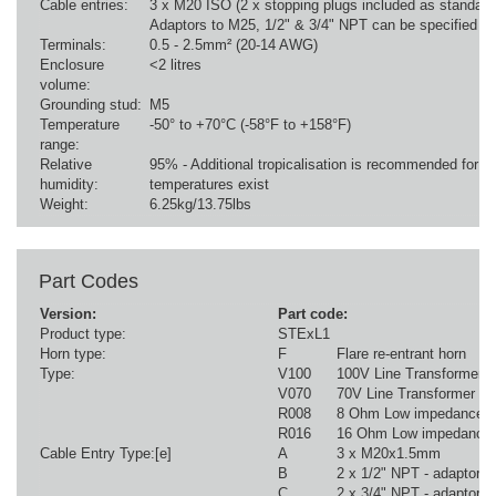
Cable entries:
3 x M20 ISO (2 x stopping plugs included as standard
Adaptors to M25, 1/2" & 3/4" NPT can be specified
Terminals:
0.5 - 2.5mm² (20-14 AWG)
Enclosure
<2 litres
volume:
Grounding stud:
M5
Temperature
-50° to +70°C (-58°F to +158°F)
range:
Relative
95% - Additional tropicalisation is recommended for a
humidity:
temperatures exist
Weight:
6.25kg/13.75lbs
Part Codes
Version:
Part code:
Product type:
STExL1
Horn type:
F
Flare re-entrant horn
Type:
V100
100V Line Transformer
V070
70V Line Transformer
R008
8 Ohm Low impedance
R016
16 Ohm Low impedance
Cable Entry Type:[e]
A
3 x M20x1.5mm
B
2 x 1/2" NPT - adaptors
C
2 x 3/4" NPT - adaptors