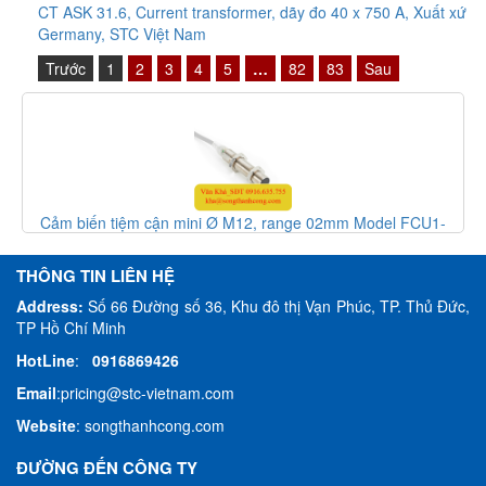
CT ASK 31.6, Current transformer, dãy đo 40 x 750 A, Xuất xứ
Germany, STC Việt Nam
Trước
1
2
3
4
5
…
82
83
Sau
Cảm biến tiệm cận mini Ø M12, range 02mm Model FCU1-
1202N-SCU4Y - inductive sensor, HTM Sensor Việt Nam
THÔNG TIN LIÊN HỆ
Address:
Số 66 Đường số 36, Khu đô thị Vạn Phúc, TP. Thủ Đức,
TP Hồ Chí Minh
HotLine
:
0916869426
Email
:
pricing@stc-vietnam.com
Website
:
songthanhcong.com
ĐƯỜNG ĐẾN CÔNG TY