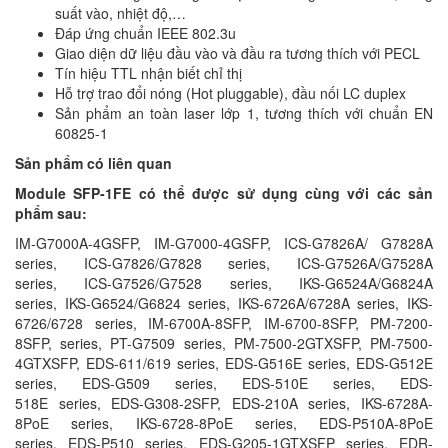
suất vào, nhiệt độ,…
Đáp ứng chuẩn IEEE 802.3u
Giao diện dữ liệu đầu vào và đầu ra tương thích với PECL
Tín hiệu TTL nhận biết chỉ thị
Hỗ trợ trao đổi nóng (Hot pluggable), đầu nối LC duplex
Sản phẩm an toàn laser lớp 1, tương thích với chuẩn EN
60825-1
Sản phẩm có liên quan
Module SFP-1FE có thể được sử dụng cùng với các sản
phẩm sau:
IM-G7000A-4GSFP, IM-G7000-4GSFP, ICS-G7826A/ G7828A
series, ICS-G7826/G7828 series, ICS-G7526A/G7528A
series, ICS-G7526/G7528 series, IKS-G6524A/G6824A
series, IKS-G6524/G6824 series, IKS-6726A/6728A series, IKS-
6726/6728 series, IM-6700A-8SFP, IM-6700-8SFP, PM-7200-
8SFP, series, PT-G7509 series, PM-7500-2GTXSFP, PM-7500-
4GTXSFP, EDS-611/619 series, EDS-G516E series, EDS-G512E
series, EDS-G509 series, EDS-510E series, EDS-
518E series, EDS-G308-2SFP, EDS-210A series, IKS-6728A-
8PoE series, IKS-6728-8PoE series, EDS-P510A-8PoE
series, EDS-P510 series, EDS-G205-1GTXSFP series, EDR-