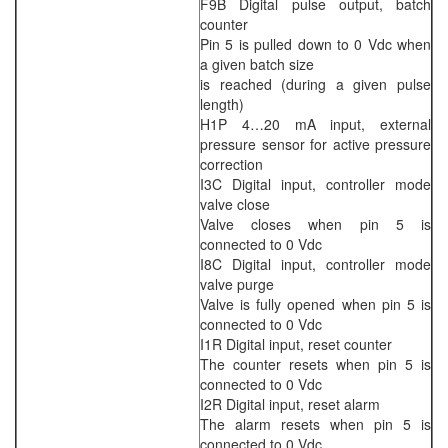
F9B Digital pulse output, batch
counter
Pin 5 is pulled down to 0 Vdc when
a given batch size
is reached (during a given pulse
length)
H1P 4…20 mA input, external
pressure sensor for active pressure
correction
I3C Digital input, controller mode
valve close
Valve closes when pin 5 is
connected to 0 Vdc
I8C Digital input, controller mode
valve purge
Valve is fully opened when pin 5 is
connected to 0 Vdc
I1R Digital input, reset counter
The counter resets when pin 5 is
connected to 0 Vdc
I2R Digital input, reset alarm
The alarm resets when pin 5 is
connected to 0 Vdc