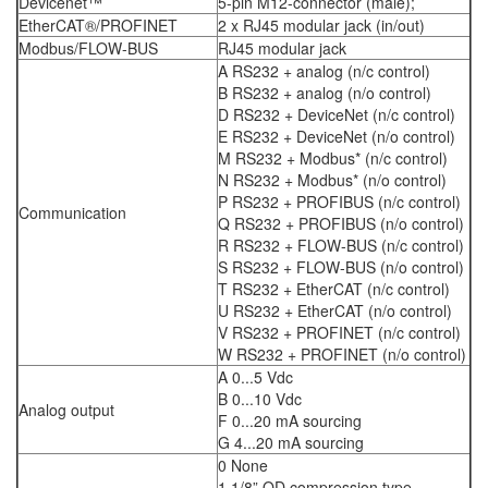
Devicenet™
5-pin M12-connector (male);
EtherCAT®/PROFINET
2 x RJ45 modular jack (in/out)
Modbus/FLOW-BUS
RJ45 modular jack
A RS232 + analog (n/c control)
B RS232 + analog (n/o control)
D RS232 + DeviceNet (n/c control)
E RS232 + DeviceNet (n/o control)
M RS232 + Modbus* (n/c control)
N RS232 + Modbus* (n/o control)
P RS232 + PROFIBUS (n/c control)
Communication
Q RS232 + PROFIBUS (n/o control)
R RS232 + FLOW-BUS (n/c control)
S RS232 + FLOW-BUS (n/o control)
T RS232 + EtherCAT (n/c control)
U RS232 + EtherCAT (n/o control)
V RS232 + PROFINET (n/c control)
W RS232 + PROFINET (n/o control)
A 0...5 Vdc
B 0...10 Vdc
Analog output
F 0...20 mA sourcing
G 4...20 mA sourcing
0 None
1 1/8” OD compression type