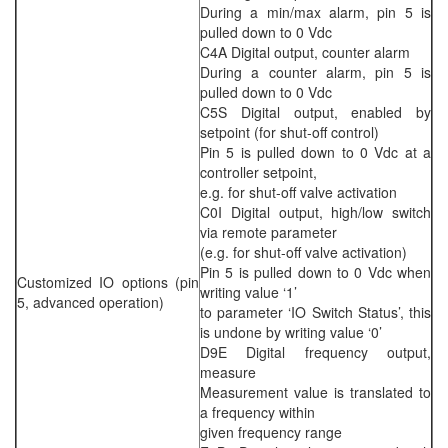
During a min/max alarm, pin 5 is
pulled down to 0 Vdc
C4A Digital output, counter alarm
During a counter alarm, pin 5 is
pulled down to 0 Vdc
C5S Digital output, enabled by
setpoint (for shut-off control)
Pin 5 is pulled down to 0 Vdc at a
controller setpoint,
e.g. for shut-off valve activation
C0I Digital output, high/low switch
via remote parameter
(e.g. for shut-off valve activation)
Pin 5 is pulled down to 0 Vdc when
Customized IO options (pin
writing value ‘1’
5, advanced operation)
to parameter ‘IO Switch Status’, this
is undone by writing value ‘0’
D9E Digital frequency output,
measure
Measurement value is translated to
a frequency within
given frequency range