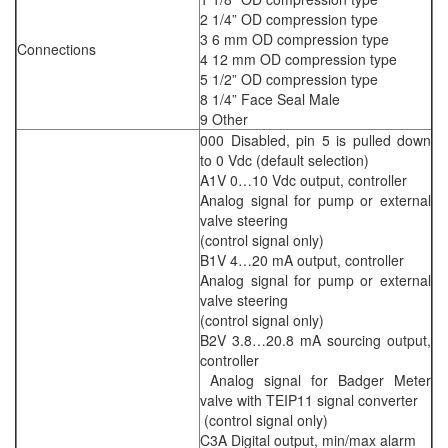
2 1/4” OD compression type
3 6 mm OD compression type
Connections
4 12 mm OD compression type
5 1/2” OD compression type
8 1/4” Face Seal Male
9 Other
000 Disabled, pin 5 is pulled down
to 0 Vdc (default selection)
A1V 0…10 Vdc output, controller
Analog signal for pump or external
valve steering
(control signal only)
B1V 4…20 mA output, controller
Analog signal for pump or external
valve steering
(control signal only)
B2V 3.8…20.8 mA sourcing output,
controller
Analog signal for Badger Meter
valve with TEIP11 signal converter
(control signal only)
C3A Digital output, min/max alarm