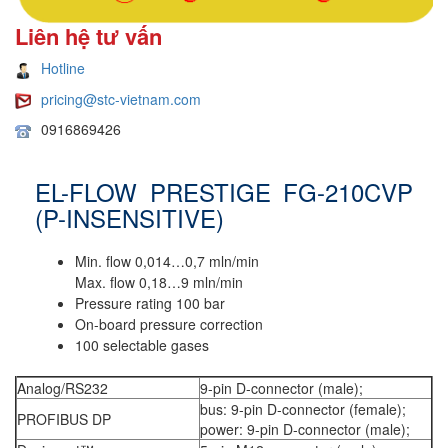
Liên hệ tư vấn
Hotline
pricing@stc-vietnam.com
0916869426
EL-FLOW PRESTIGE FG-210CVP
(P-INSENSITIVE)
Min. flow 0,014…0,7 mln/min
Max. flow 0,18…9 mln/min
Pressure rating 100 bar
On-board pressure correction
100 selectable gases
Analog/RS232
9-pin D-connector (male);
bus: 9-pin D-connector (female);
PROFIBUS DP
power: 9-pin D-connector (male);