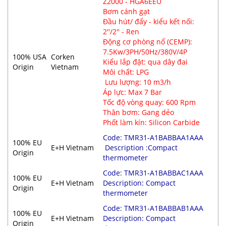
Z2000 - HGA6EEU
Bơm cánh gạt
Đầu hút/ đẩy - kiểu kết nối:
2''/2'' - Ren
Động cơ phòng nổ (CEMP):
7.5Kw/3PH/50Hz/380V/4P
100% USA
Corken
Kiểu lắp đặt: qua dây đai
Origin
Vietnam
Môi chất: LPG
Lưu lượng: 10 m3/h
Áp lực: Max 7 Bar
Tốc độ vòng quay: 600 Rpm
Thân bơm: Gang dẻo
Phốt làm kín: Silicon Carbide
Code: TMR31-A1BABBAA1AAA
100% EU
E+H Vietnam
Description :Compact
Origin
thermometer
Code: TMR31-A1BABBAC1AAA
100% EU
E+H Vietnam
Description: Compact
Origin
thermometer
Code: TMR31-A1BABBAB1AAA
100% EU
E+H Vietnam
Description: Compact
Origin