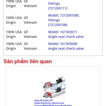
100% USA
GF
Fittings
Origin
Vietnam
(721200111)
Model: 721200108C
100% USA
GF
Fittings
Origin
Vietnam
(721200108)
100% USA
GF
Model: 161303011
Origin
Vietnam
Angle seat check valve
100% USA
GF
Model: 161303008
Origin
Vietnam
Angle seat check valve
Sản phẩm liên quan