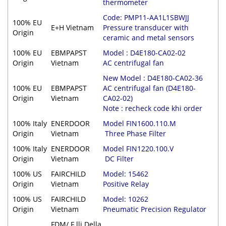
thermometer
Code: PMP11-AA1L1SBWJJ
100% EU
E+H Vietnam
Pressure transducer with
Origin
ceramic and metal sensors
100% EU
EBMPAPST
Model : D4E180-CA02-02
Origin
Vietnam
AC centrifugal fan
New Model : D4E180-CA02-36
100% EU
EBMPAPST
AC centrifugal fan (D4E180-
Origin
Vietnam
CA02-02)
Note : recheck code khi order
100% Italy
ENERDOOR
Model FIN1600.110.M
Origin
Vietnam
Three Phase Filter
100% Italy
ENERDOOR
Model FIN1220.100.V
Origin
Vietnam
DC Filter
100% US
FAIRCHILD
Model: 15462
Origin
Vietnam
Positive Relay
100% US
FAIRCHILD
Model: 10262
Origin
Vietnam
Pneumatic Precision Regulator
FDM/ F.lli Della