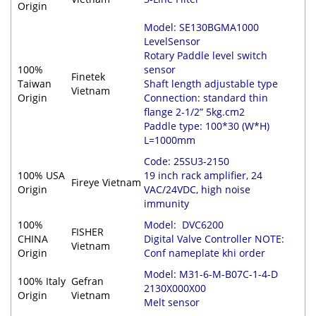
Origin
Model: SE130BGMA1000
LevelSensor
Rotary Paddle level switch
100%
sensor
Finetek
Taiwan
Shaft length adjustable type
Vietnam
Origin
Connection: standard thin
flange 2-1/2” 5kg.cm2
Paddle type: 100*30 (W*H)
L=1000mm
Code: 25SU3-2150
100% USA
19 inch rack amplifier, 24
Fireye Vietnam
Origin
VAC/24VDC, high noise
immunity
100%
Model: DVC6200
FISHER
CHINA
Digital Valve Controller NOTE:
Vietnam
Origin
Conf nameplate khi order
Model: M31-6-M-B07C-1-4-D
100% Italy
Gefran
2130X000X00
Origin
Vietnam
Melt sensor