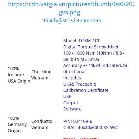
:
thanh@stc-vietnam.com
Model: DTSM-10T
Digital Torque Screwdriver
100 - 1000 Ncm (10Nm) / 8.8 -
88 lb-in MST010S
Accuracy +/-1% of indicated, bi-
100%
Checkline
directional
Ireland/
Vietnam
Includes
USA Origin
UKAS Traceable
Calibration Certificate
USB
Output
Software
100%
Conductix
P/N: 024109-6
Germany
Vietnam
C-RAIL 40x40x6000-SS-WO
Origin