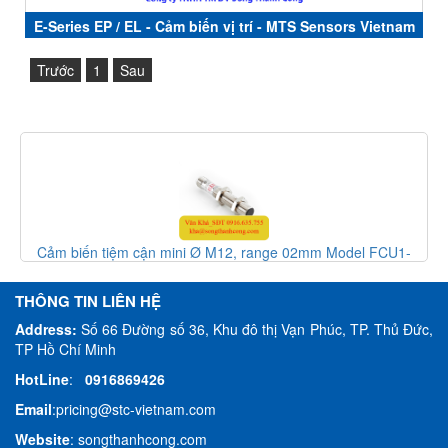
E-Series EP / EL - Cảm biến vị trí - MTS Sensors Vietnam
- STC Vietnam
Trước
1
Sau
Cảm biến tiệm cận mini Ø M12, range 02mm Model FCU1-
1202A-AUL3 - inductive sensor, HTM Sensor Việt Nam
THÔNG TIN LIÊN HỆ
Address:
Số 66 Đường số 36, Khu đô thị Vạn Phúc, TP. Thủ Đức,
TP Hồ Chí Minh
HotLine
:
0916869426
Email
:
pricing@stc-vietnam.com
Website
:
songthanhcong.com